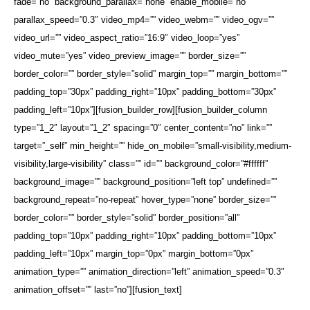
fade=”no” background_parallax=”none” enable_mobile=”no”
parallax_speed=”0.3″ video_mp4=”” video_webm=”” video_ogv=””
video_url=”” video_aspect_ratio=”16:9″ video_loop=”yes”
video_mute=”yes” video_preview_image=”” border_size=””
border_color=”” border_style=”solid” margin_top=”” margin_bottom=””
padding_top=”30px” padding_right=”10px” padding_bottom=”30px”
padding_left=”10px”][fusion_builder_row][fusion_builder_column
type=”1_2″ layout=”1_2″ spacing=”0″ center_content=”no” link=””
target=”_self” min_height=”” hide_on_mobile=”small-visibility,medium-
visibility,large-visibility” class=”” id=”” background_color=”#ffffff”
background_image=”” background_position=”left top” undefined=””
background_repeat=”no-repeat” hover_type=”none” border_size=””
border_color=”” border_style=”solid” border_position=”all”
padding_top=”10px” padding_right=”10px” padding_bottom=”10px”
padding_left=”10px” margin_top=”0px” margin_bottom=”0px”
animation_type=”” animation_direction=”left” animation_speed=”0.3″
animation_offset=”” last=”no”][fusion_text]