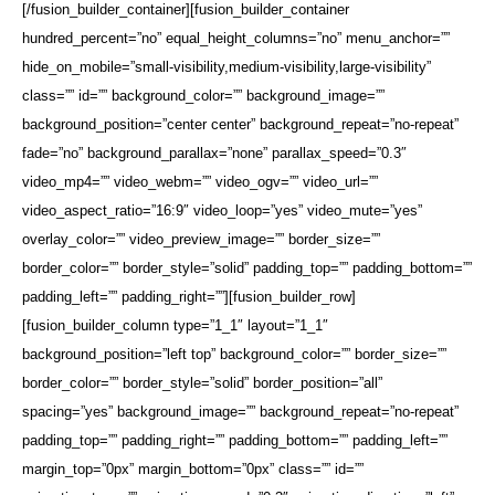
[/fusion_builder_container][fusion_builder_container
hundred_percent=”no” equal_height_columns=”no” menu_anchor=””
hide_on_mobile=”small-visibility,medium-visibility,large-visibility”
class=”” id=”” background_color=”” background_image=””
background_position=”center center” background_repeat=”no-repeat”
fade=”no” background_parallax=”none” parallax_speed=”0.3″
video_mp4=”” video_webm=”” video_ogv=”” video_url=””
video_aspect_ratio=”16:9″ video_loop=”yes” video_mute=”yes”
overlay_color=”” video_preview_image=”” border_size=””
border_color=”” border_style=”solid” padding_top=”” padding_bottom=””
padding_left=”” padding_right=””][fusion_builder_row]
[fusion_builder_column type=”1_1″ layout=”1_1″
background_position=”left top” background_color=”” border_size=””
border_color=”” border_style=”solid” border_position=”all”
spacing=”yes” background_image=”” background_repeat=”no-repeat”
padding_top=”” padding_right=”” padding_bottom=”” padding_left=””
margin_top=”0px” margin_bottom=”0px” class=”” id=””