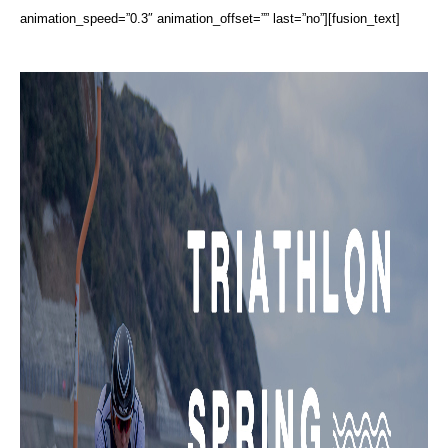
animation_speed=”0.3″ animation_offset=”” last=”no”][fusion_text]