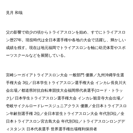
見月 和哉
父の影響で幼少の頃からトライアスロンを始め、すでにトライアスロ
ン歴27年。現役時代は全日本選手権や各地の大会で活躍し、輝かしい
成績を残す。現在は地元福岡でトライアスロンを軸に幼児体育やスポ
ーツスクールなどを展開している。
宮崎シーガイアトライアスロン大会 一般部門 優勝／九州沖縄学生選
手権大会 3位／日本学生トライアスロン選手権大会 インカレ長良川大
会出場／都道県対抗自転車競技大会福岡県代表選手(ロード・トラッ
ク)／日本学生トライアスロン選手権大会 インカレ観音寺大会出場／
壱岐サイクルロードレースジュニアクラス 優勝／全日本トライアスロ
ン年齢別選手権 2位／全日本皆生トライアスロン大会 年代別3位／全
日本トライアスロン宮古島大会 年代別3位／トライアスロンロングデ
ィスタンス 日本代表選手 世界選手権出場権利保持者