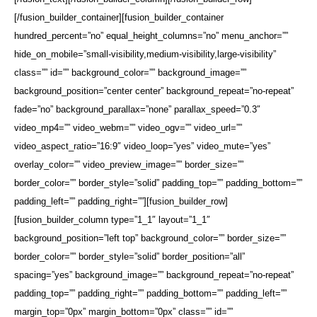
[/fusion_builder_container][fusion_builder_container
hundred_percent=”no” equal_height_columns=”no” menu_anchor=””
hide_on_mobile=”small-visibility,medium-visibility,large-visibility”
class=”” id=”” background_color=”” background_image=””
background_position=”center center” background_repeat=”no-repeat”
fade=”no” background_parallax=”none” parallax_speed=”0.3″
video_mp4=”” video_webm=”” video_ogv=”” video_url=””
video_aspect_ratio=”16:9″ video_loop=”yes” video_mute=”yes”
overlay_color=”” video_preview_image=”” border_size=””
border_color=”” border_style=”solid” padding_top=”” padding_bottom=””
padding_left=”” padding_right=””][fusion_builder_row]
[fusion_builder_column type=”1_1″ layout=”1_1″
background_position=”left top” background_color=”” border_size=””
border_color=”” border_style=”solid” border_position=”all”
spacing=”yes” background_image=”” background_repeat=”no-repeat”
padding_top=”” padding_right=”” padding_bottom=”” padding_left=””
margin_top=”0px” margin_bottom=”0px” class=”” id=””