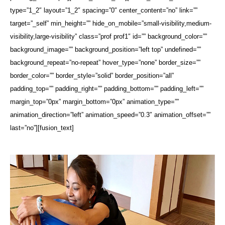
type=”1_2″ layout=”1_2″ spacing=”0″ center_content=”no” link=””
target=”_self” min_height=”” hide_on_mobile=”small-visibility,medium-
visibility,large-visibility” class=”prof prof1″ id=”” background_color=””
background_image=”” background_position=”left top” undefined=””
background_repeat=”no-repeat” hover_type=”none” border_size=””
border_color=”” border_style=”solid” border_position=”all”
padding_top=”” padding_right=”” padding_bottom=”” padding_left=””
margin_top=”0px” margin_bottom=”0px” animation_type=””
animation_direction=”left” animation_speed=”0.3″ animation_offset=””
last=”no”][fusion_text]