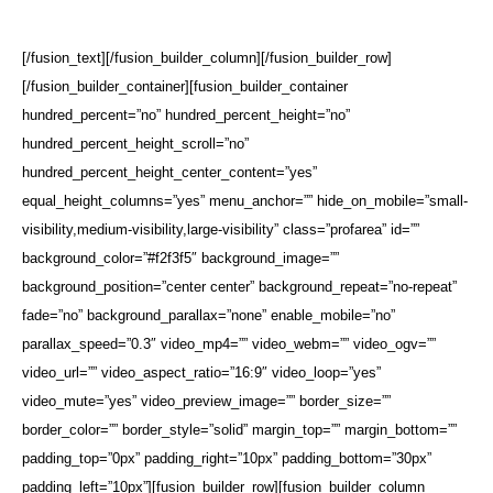
[/fusion_text][/fusion_builder_column][/fusion_builder_row]
[/fusion_builder_container][fusion_builder_container
hundred_percent=”no” hundred_percent_height=”no”
hundred_percent_height_scroll=”no”
hundred_percent_height_center_content=”yes”
equal_height_columns=”yes” menu_anchor=”” hide_on_mobile=”small-
visibility,medium-visibility,large-visibility” class=”profarea” id=””
background_color=”#f2f3f5″ background_image=””
background_position=”center center” background_repeat=”no-repeat”
fade=”no” background_parallax=”none” enable_mobile=”no”
parallax_speed=”0.3″ video_mp4=”” video_webm=”” video_ogv=””
video_url=”” video_aspect_ratio=”16:9″ video_loop=”yes”
video_mute=”yes” video_preview_image=”” border_size=””
border_color=”” border_style=”solid” margin_top=”” margin_bottom=””
padding_top=”0px” padding_right=”10px” padding_bottom=”30px”
padding_left=”10px”][fusion_builder_row][fusion_builder_column