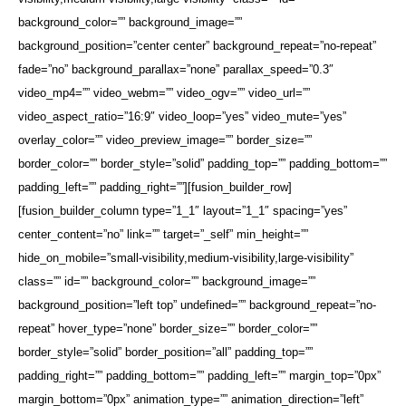
background_color=”” background_image=””
background_position=”center center” background_repeat=”no-repeat”
fade=”no” background_parallax=”none” parallax_speed=”0.3″
video_mp4=”” video_webm=”” video_ogv=”” video_url=””
video_aspect_ratio=”16:9″ video_loop=”yes” video_mute=”yes”
overlay_color=”” video_preview_image=”” border_size=””
border_color=”” border_style=”solid” padding_top=”” padding_bottom=””
padding_left=”” padding_right=””][fusion_builder_row]
[fusion_builder_column type=”1_1″ layout=”1_1″ spacing=”yes”
center_content=”no” link=”” target=”_self” min_height=””
hide_on_mobile=”small-visibility,medium-visibility,large-visibility”
class=”” id=”” background_color=”” background_image=””
background_position=”left top” undefined=”” background_repeat=”no-
repeat” hover_type=”none” border_size=”” border_color=””
border_style=”solid” border_position=”all” padding_top=””
padding_right=”” padding_bottom=”” padding_left=”” margin_top=”0px”
margin_bottom=”0px” animation_type=”” animation_direction=”left”