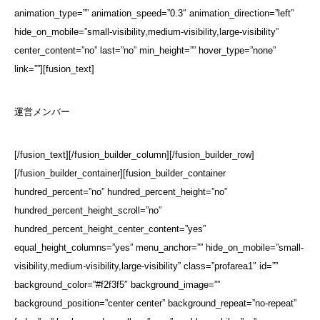
animation_type=”” animation_speed=”0.3″ animation_direction=”left”
hide_on_mobile=”small-visibility,medium-visibility,large-visibility”
center_content=”no” last=”no” min_height=”” hover_type=”none”
link=””][fusion_text]
運営メンバー
[/fusion_text][/fusion_builder_column][/fusion_builder_row]
[/fusion_builder_container][fusion_builder_container
hundred_percent=”no” hundred_percent_height=”no”
hundred_percent_height_scroll=”no”
hundred_percent_height_center_content=”yes”
equal_height_columns=”yes” menu_anchor=”” hide_on_mobile=”small-
visibility,medium-visibility,large-visibility” class=”profarea1″ id=””
background_color=”#f2f3f5″ background_image=””
background_position=”center center” background_repeat=”no-repeat”