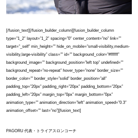
[/fusion_text][/fusion_builder_column][fusion_builder_column
type=”1_2″ layout=”1_2″ spacing=”0″ center_content=”no” link=””
target=”_self” min_height=”” hide_on_mobile=”small-visibility,medium-
visibility,large-visibility” class=”” id=”” background_color=”#ffffff”
background_image=”” background_position=”left top” undefined=””
background_repeat=”no-repeat” hover_type=”none” border_size=””
border_color=”” border_style=”solid” border_position=”all”
padding_top=”20px” padding_right=”20px” padding_bottom=”20px”
padding_left=”20px” margin_top=”0px” margin_bottom=”0px”
animation_type=”” animation_direction=”left” animation_speed=”0.3″
animation_offset=”” last=”no”][fusion_text]
PAGORU 代表・トライアスロンコーチ