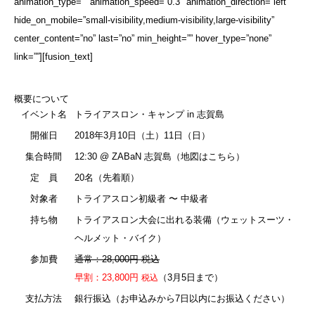
animation_type=”” animation_speed=”0.3″ animation_direction=”left”
hide_on_mobile=”small-visibility,medium-visibility,large-visibility”
center_content=”no” last=”no” min_height=”” hover_type=”none”
link=””][fusion_text]
概要について
イベント名
トライアスロン・キャンプ in 志賀島
開催日
2018年3月10日（土）11日（日）
集合時間
12:30 @ ZABaN 志賀島（
地図はこちら
）
定 員
20名（先着順）
対象者
トライアスロン初級者 〜 中級者
持ち物
トライアスロン大会に出れる装備（ウェットスーツ・
ヘルメット・バイク）
参加費
通常：28,000円 税込
早割：23,800円
（3月5日まで）
税込
支払方法
銀行振込（お申込みから7日以内にお振込ください）