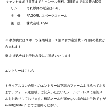
キャンセルポ
7日前までキャンセル無料。3日前まで参加費の50%、
リシー
それ以降の返金は不可。
主 催
PAGORU スポーツスクール
後 援
株式会社 Tryfe
※ 参加費にはスポーツ保険料金・１泊２食の宿泊費・2日目の昼食が
含まれます
※ お振込先はお申込み後にご連絡いたします
エントリーはこちら
トライアスロン合宿へのエントリーは下記のフォームより承っており
ます。フォーム送信後、ご記入いただいたメールアドレスに確認メー
ルをお送りしております。確認メールが届かない場合はお手数ですが
event@tryfe.jp
までご連絡ください。