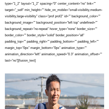
type=”1_2″ layout=”1_2″ spacing=”0″ center_content=”no” link=””
target=”_self” min_height=”” hide_on_mobile=”small-visibility,medium-
visibility,large-visibility” class=”prof prof2″ id=”” background_color=””
background_image=”” background_position=”left top” undefined=””
background_repeat=”no-repeat” hover_type=”none” border_size=””
border_color=”” border_style=”solid” border_position=”all”
padding_top=”” padding_right=”” padding_bottom=”” padding_left=””
margin_top=”0px” margin_bottom=”0px” animation_type=””
animation_direction=”left” animation_speed=”0.3″ animation_offset=””
last=”no”][fusion_text]